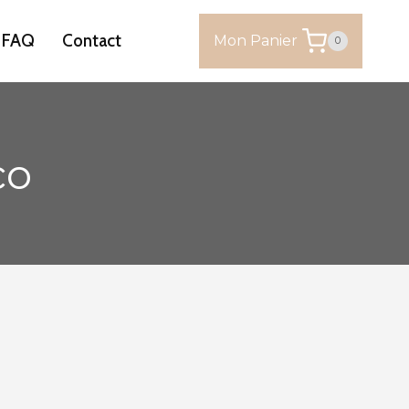
FAQ
Contact
Mon Panier
0
co