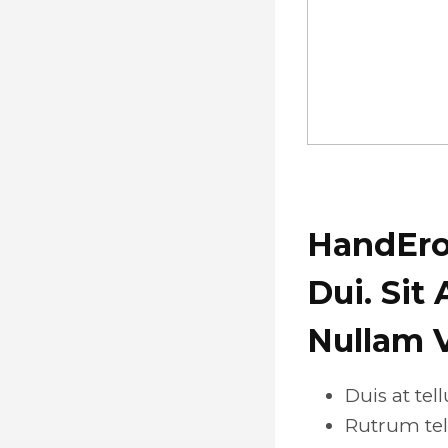
HandEros
Dui. Sit
Nullam 
Duis at te
Rutrum tel