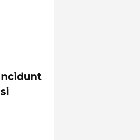
incidunt
si