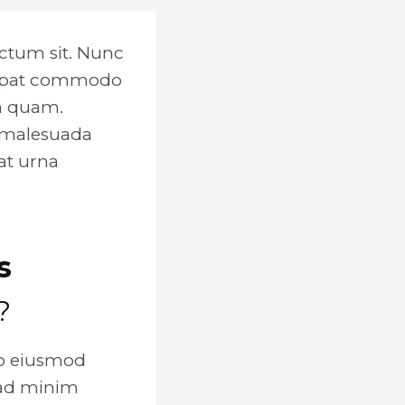
ictum sit. Nunc
lutpat commodo
am quam.
m malesuada
 at urna
s
?
do eiusmod
 ad minim