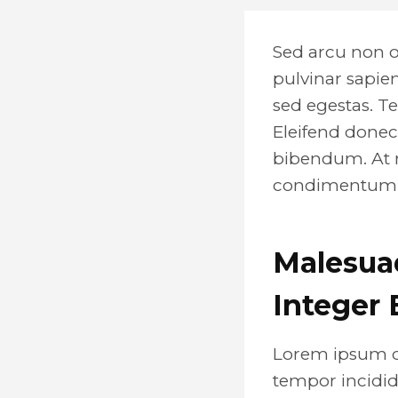
Sed arcu non o
pulvinar sapie
sed egestas. T
Eleifend donec
bibendum. At ri
condimentum m
Malesua
Integer 
Lorem ipsum do
tempor incidid