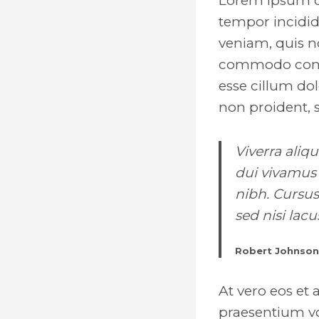
Lorem ipsum do
tempor incidid
veniam, quis no
commodo conseq
esse cillum dol
non proident, s
Viverra aliq
dui vivamus 
nibh. Cursu
sed nisi lacu
Robert Johnson
At vero eos et
praesentium vo