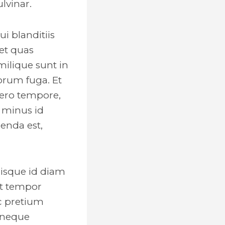
lvinar.
i blanditiis
et quas
milique sunt in
lorum fuga. Et
bero tempore,
 minus id
enda est,
uisque id diam
 At tempor
c pretium
a neque