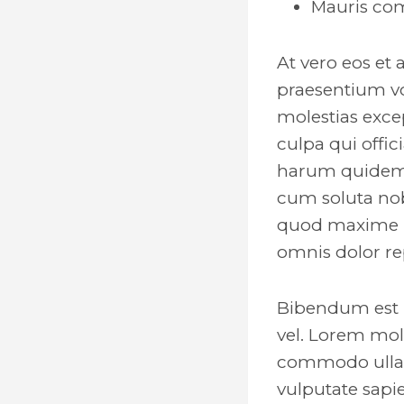
Mauris com
At vero eos et
praesentium vo
molestias excep
culpa qui offic
harum quidem r
cum soluta nob
quod maxime p
omnis dolor re
Bibendum est u
vel. Lorem moll
commodo ullam
vulputate sapi