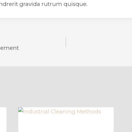
endrerit gravida rutrum quisque.
n
eement