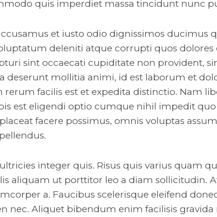
modo quis imperdiet massa tincidunt nunc pu
 accusamus et iusto odio dignissimos ducimus qu
luptatum deleniti atque corrupti quos dolores 
turi sint occaecati cupiditate non provident, si
ia deserunt mollitia animi, id est laborum et do
erum facilis est et expedita distinctio. Nam li
is est eligendi optio cumque nihil impedit quo
laceat facere possimus, omnis voluptas assum
pellendus.
ltricies integer quis. Risus quis varius quam q
is aliquam ut porttitor leo a diam sollicitudin.
corper a. Faucibus scelerisque eleifend done
en nec. Aliquet bibendum enim facilisis gravid