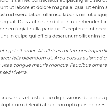
lor sit amet, consectetur adipiscing elit, sed 
unt ut labore et dolore magna aliqua. Ut enim
strud exercitation ullamco laboris nisi ut aliqui
uat. Duis aute irure dolor in reprehenderit in 
ore eu fugiat nulla pariatur. Excepteur sint occ
unt in culpa qui officia deserunt mollit anim id
uet eget sit amet. At ultrices mi tempus imperdi
arcu felis bibendum ut. Arcu cursus euismod qu
s vitae congue mauris rhoncus. Faucibus ornare
s sed viverra.
 accusamus et iusto odio dignissimos ducimus qu
luptatum deleniti atque corrupti quos dolores 