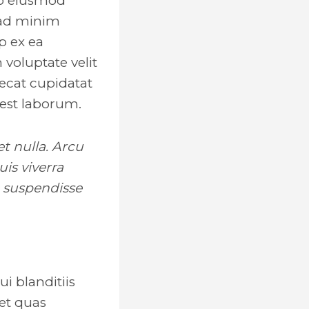
do eiusmod
 ad minim
p ex ea
voluptate velit
aecat cupidatat
 est laborum.
et nulla. Arcu
is viverra
 suspendisse
i blanditiis
et quas