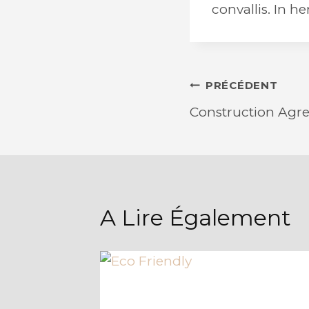
convallis. In h
Navigatio
PRÉCÉDENT
Construction Agr
De
L’article
A Lire Également