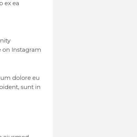
p ex ea
nity
ve on Instagram
illum dolore eu
oident, sunt in