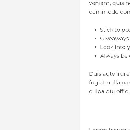
veniam, quis no
commodo cons
Stick to p
Giveaways 
Look into 
Always be 
Duis aute irure
fugiat nulla pa
culpa qui offic