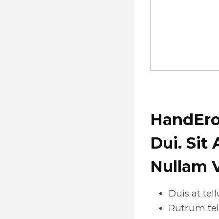
HandEros
Dui. Sit
Nullam 
Duis at te
Rutrum tel