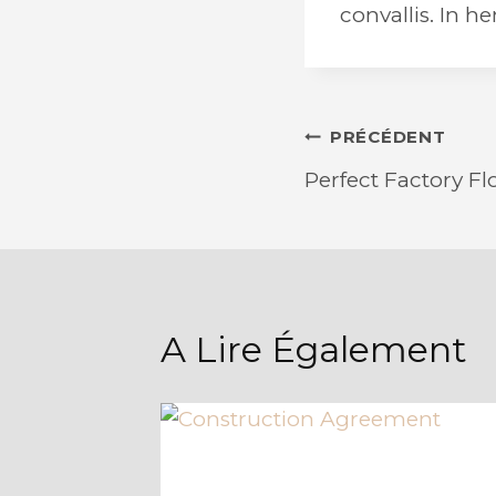
convallis. In h
Navigatio
PRÉCÉDENT
Perfect Factory Fl
De
L’article
A Lire Également