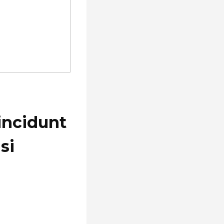
incidunt
si