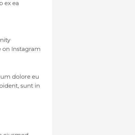
p ex ea
nity
ve on Instagram
illum dolore eu
oident, sunt in