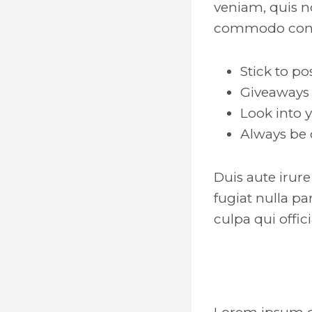
veniam, quis no
commodo cons
Stick to p
Giveaways 
Look into 
Always be 
Duis aute irure
fugiat nulla pa
culpa qui offic