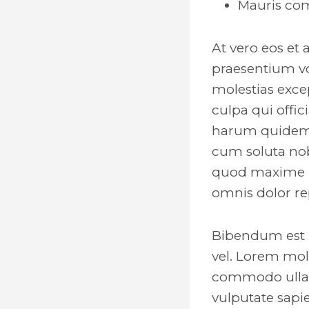
Mauris com
At vero eos et
praesentium vo
molestias excep
culpa qui offic
harum quidem r
cum soluta nob
quod maxime p
omnis dolor re
Bibendum est u
vel. Lorem moll
commodo ullam
vulputate sapi