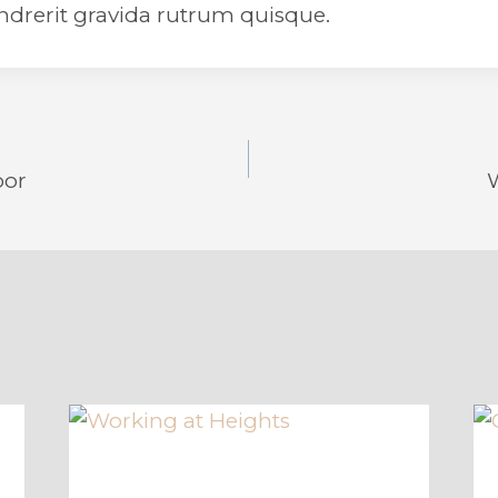
endrerit gravida rutrum quisque.
n
oor