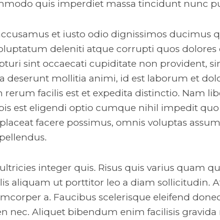
modo quis imperdiet massa tincidunt nunc pu
 accusamus et iusto odio dignissimos ducimus qu
luptatum deleniti atque corrupti quos dolores 
turi sint occaecati cupiditate non provident, si
ia deserunt mollitia animi, id est laborum et do
erum facilis est et expedita distinctio. Nam li
is est eligendi optio cumque nihil impedit quo
laceat facere possimus, omnis voluptas assum
pellendus.
ltricies integer quis. Risus quis varius quam q
is aliquam ut porttitor leo a diam sollicitudin.
corper a. Faucibus scelerisque eleifend done
en nec. Aliquet bibendum enim facilisis gravid