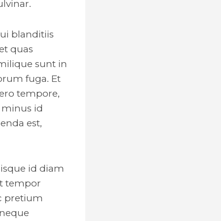
lvinar.
i blanditiis
et quas
milique sunt in
lorum fuga. Et
bero tempore,
 minus id
enda est,
uisque id diam
 At tempor
c pretium
a neque