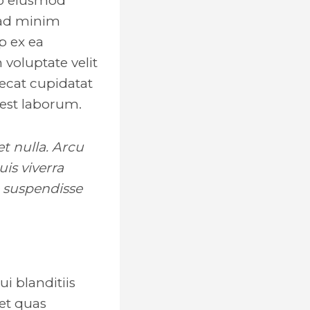
do eiusmod
 ad minim
p ex ea
voluptate velit
aecat cupidatat
 est laborum.
et nulla. Arcu
is viverra
 suspendisse
i blanditiis
et quas