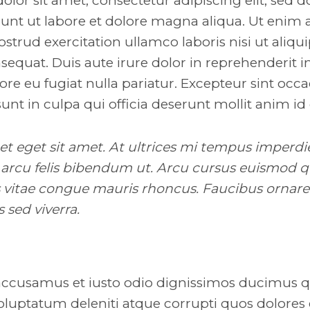
lor sit amet, consectetur adipiscing elit, sed 
unt ut labore et dolore magna aliqua. Ut enim
strud exercitation ullamco laboris nisi ut aliqui
uat. Duis aute irure dolor in reprehenderit in 
ore eu fugiat nulla pariatur. Excepteur sint occ
unt in culpa qui officia deserunt mollit anim id
uet eget sit amet. At ultrices mi tempus imperdi
arcu felis bibendum ut. Arcu cursus euismod qu
s vitae congue mauris rhoncus. Faucibus ornare
s sed viverra.
 accusamus et iusto odio dignissimos ducimus qu
luptatum deleniti atque corrupti quos dolores 