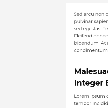
Sed arcu non o
pulvinar sapie
sed egestas. T
Eleifend donec
bibendum. At ri
condimentum m
Malesua
Integer 
Lorem ipsum do
tempor incidid