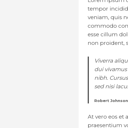
Lorem ipsum do
tempor incidid
veniam, quis no
commodo conseq
esse cillum dol
non proident, s
Viverra aliq
dui vivamus 
nibh. Cursu
sed nisi lacu
Robert Johnson
At vero eos et
praesentium vo