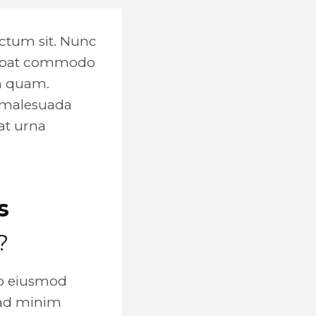
ictum sit. Nunc
lutpat commodo
am quam.
m malesuada
 at urna
s
?
do eiusmod
 ad minim