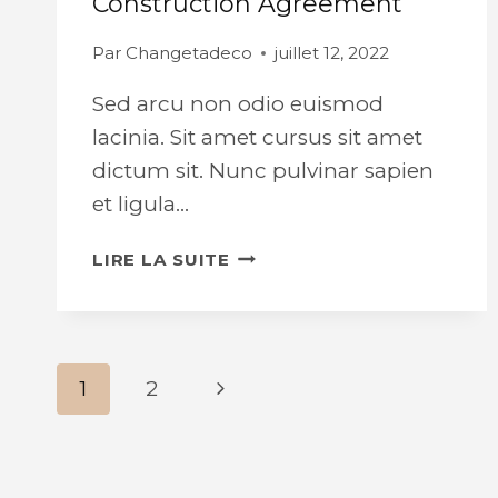
Construction Agreement
Par
Changetadeco
juillet 12, 2022
Sed arcu non odio euismod
lacinia. Sit amet cursus sit amet
dictum sit. Nunc pulvinar sapien
et ligula…
CONSTRUCTION
LIRE LA SUITE
AGREEMENT
Page
Next
1
2
Navigation
Page