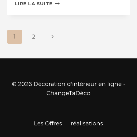
CONSTRUCTION
LIRE LA SUITE
AGREEMENT
Page
Next
1
2
Navigation
Page
© 2026 Décoration d'intérieur en ligne -
ChangeTaDéco
Les Offres
réalisations